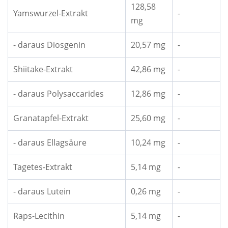
128,58
Yamswurzel-Extrakt
-
mg
- daraus Diosgenin
20,57 mg
-
Shiitake-Extrakt
42,86 mg
-
- daraus Polysaccarides
12,86 mg
-
Granatapfel-Extrakt
25,60 mg
-
- daraus Ellagsäure
10,24 mg
-
Tagetes-Extrakt
5,14 mg
-
- daraus Lutein
0,26 mg
-
Raps-Lecithin
5,14 mg
-