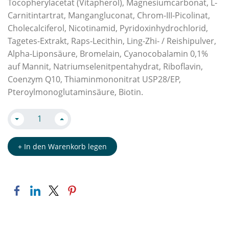
Tocopherylacetat (Vitapherol), Magnesiumcarbonat, L-
Carnitintartrat, Mangangluconat, Chrom-III-Picolinat,
Cholecalciferol, Nicotinamid, Pyridoxinhydrochlorid,
Tagetes-Extrakt, Raps-Lecithin, Ling-Zhi- / Reishipulver,
Alpha-Liponsäure, Bromelain, Cyanocobalamin 0,1%
auf Mannit, Natriumselenitpentahydrat, Riboflavin,
Coenzym Q10, Thiaminmononitrat USP28/EP,
Pteroylmonoglutaminsäure, Biotin.
+ In den Warenkorb legen