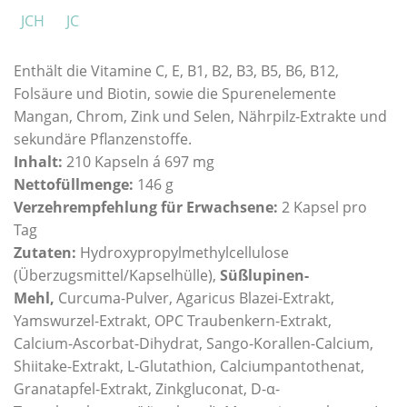
JCH
JC
Enthält die Vitamine C, E, B1, B2, B3, B5, B6, B12,
Folsäure und Biotin, sowie die Spurenelemente
Mangan, Chrom, Zink und Selen, Nährpilz-Extrakte und
sekundäre Pflanzenstoffe.
Inhalt:
210 Kapseln á 697 mg
Nettofüllmenge:
146 g
Verzehrempfehlung für Erwachsene:
2 Kapsel pro
Tag
Zutaten:
Hydroxypropylmethylcellulose
(Überzugsmittel/Kapselhülle),
Süßlupinen-
Mehl,
Curcuma-Pulver, Agaricus Blazei-Extrakt,
Yamswurzel-Extrakt, OPC Traubenkern-Extrakt,
Calcium-Ascorbat-Dihydrat, Sango-Korallen-Calcium,
Shiitake-Extrakt, L-Glutathion, Calciumpantothenat,
Granatapfel-Extrakt, Zinkgluconat, D-α-