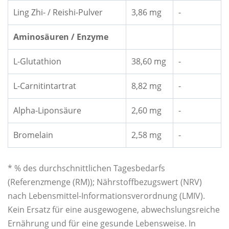
Ling Zhi- / Reishi-Pulver
3,86 mg
-
Aminosäuren / Enzyme
L-Glutathion
38,60 mg
-
L-Carnitintartrat
8,82 mg
-
Alpha-Liponsäure
2,60 mg
-
Bromelain
2,58 mg
-
* % des durchschnittlichen Tagesbedarfs
(Referenzmenge (RM)); Nährstoffbezugswert (NRV)
nach Lebensmittel-Informationsverordnung (LMIV).
Kein Ersatz für eine ausgewogene, abwechslungsreiche
Ernährung und für eine gesunde Lebensweise. In