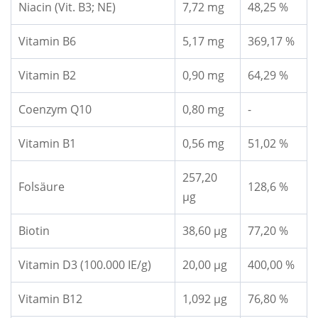
Niacin (Vit. B3; NE)
7,72 mg
48,25 %
Vitamin B6
5,17 mg
369,17 %
Vitamin B2
0,90 mg
64,29 %
Coenzym Q10
0,80 mg
-
Vitamin B1
0,56 mg
51,02 %
257,20
Folsäure
128,6 %
μg
Biotin
38,60 μg
77,20 %
Vitamin D3 (100.000 IE/g)
20,00 μg
400,00 %
Vitamin B12
1,092 μg
76,80 %